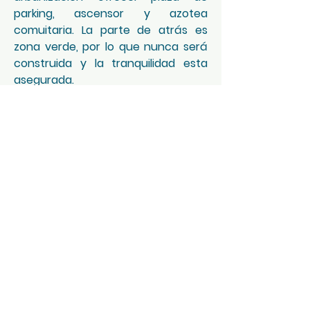
parking, ascensor y azotea
comuitaria. La parte de atrás es
zona verde, por lo que nunca será
construida y la tranquilidad esta
asegurada.
> 96.000€
PARA CONSULTAS PERSONALIZADAS
PUEDE PONERSE EN CONTACTO A
TRAVÉS DE:
Tel:
+34 613 518 775
Email:
propertiesandvillas@gmail.com
Ctr Torre del Mar, 14. Periana,
Málaga